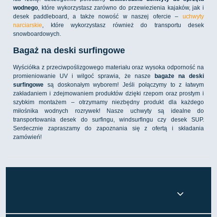
wodnego
, które wykorzystasz zarówno do przewiezienia kajaków, jak i
desek paddleboard, a także nowość w naszej ofercie –
uchwyty
narciarskie
, które wykorzystasz również do transportu desek
snowboardowych.
Bagaż na deski surfingowe
Wyściółka z przeciwpoślizgowego materiału oraz wysoka odporność na
promieniowanie UV i wilgoć sprawia, że nasze
bagaże na deski
surfingowe
są doskonałym wyborem! Jeśli połączymy to z łatwym
zakładaniem i zdejmowaniem produktów dzięki rzepom oraz prostym i
szybkim montażem – otrzymamy niezbędny produkt dla każdego
miłośnika wodnych rozrywek! Nasze uchwyty są idealne do
transportowania desek do surfingu, windsurfingu czy desek SUP.
Serdecznie zapraszamy do zapoznania się z ofertą i składania
zamówień!