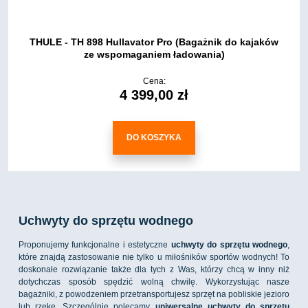
THULE - TH 898 Hullavator Pro (Bagażnik do kajaków
ze wspomaganiem ładowania)
Cena:
4 399,00 zł
DO KOSZYKA
Uchwyty do sprzętu wodnego
Proponujemy funkcjonalne i estetyczne
uchwyty do sprzętu wodnego
,
które znajdą zastosowanie nie tylko u miłośników sportów wodnych! To
doskonałe rozwiązanie także dla tych z Was, którzy chcą w inny niż
dotychczas sposób spędzić wolną chwilę. Wykorzystując nasze
bagażniki, z powodzeniem przetransportujesz sprzęt na pobliskie jezioro
lub rzekę. Szczególnie polecamy
uniwersalne uchwyty do sprzętu